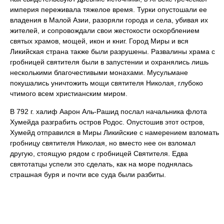
империя переживала тяжелое время. Турки опустошали ее
владения в Малой Азии, разоряли города и села, убивая их
жителей, и сопровождали свои жестокости оскорблением
святых храмов, мощей, икон и книг. Город Миры и вся
Ликийская страна также были разрушены. Развалины храма с
гробницей святителя были в запустении и охранялись лишь
несколькими благочестивыми монахами. Мусульмане
покушались уничтожить мощи святителя Николая, глубоко
чтимого всем христианским миром.
В 792 г. халиф Аарон Аль-Рашид послал начальника флота
Хумейда разграбить остров Родос. Опустошив этот остров,
Хумейд отправился в Миры Ликийские с намерением взломать
гробницу святителя Николая, но вместо нее он взломал
другую, стоящую рядом с гробницей Святителя. Едва
святотатцы успели это сделать, как на море поднялась
страшная буря и почти все суда были разбиты.