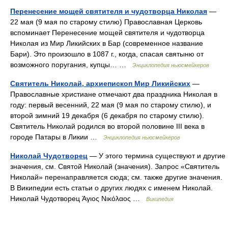
Перенесение мощей святителя и чудотворца Николая
—
22 мая (9 мая по старому стилю) Православная Церковь
вспоминает Перенесение мощей святителя и чудотворца
Николая из Мир Ликийских в Бар (современное название
Бари). Это произошло в 1087 г., когда, спасая святыню от
возможного поругания, купцы… …
Энциклопедия ньюсмейкеров
Святитель Николай, архиепископ Мир Ликийских
—
Православные христиане отмечают два праздника Николая в
году: первый весенний, 22 мая (9 мая по старому стилю), и
второй зимний 19 декабря (6 декабря по старому стилю).
Святитель Николай родился во второй половине III века в
городе Патары в Ликии …
Энциклопедия ньюсмейкеров
Николай Чудотворец
— У этого термина существуют и другие
значения, см. Святой Николай (значения). Запрос «Святитель
Николай» перенаправляется сюда; см. также другие значения.
В Википедии есть статьи о других людях с именем Николай.
Николай Чудотворец Άγιος Νικόλαος …
Википедия