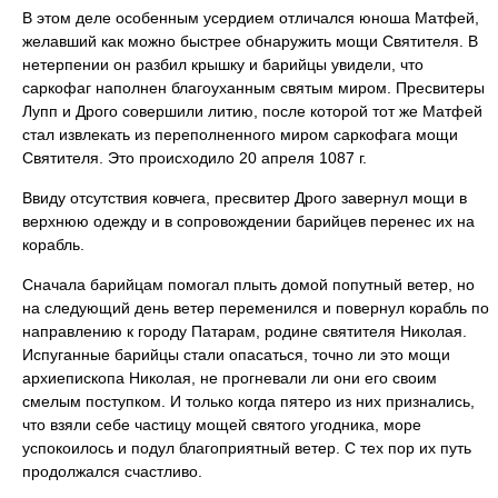
В этом деле особенным усердием отличался юноша Матфей,
желавший как можно быстрее обнаружить мощи Святителя. В
нетерпении он разбил крышку и барийцы увидели, что
саркофаг наполнен благоуханным святым миром. Пресвитеры
Лупп и Дрого совершили литию, после которой тот же Матфей
стал извлекать из переполненного миром саркофага мощи
Святителя. Это происходило 20 апреля 1087 г.
Ввиду отсутствия ковчега, пресвитер Дрого завернул мощи в
верхнюю одежду и в сопровождении барийцев перенес их на
корабль.
Сначала барийцам помогал плыть домой попутный ветер, но
на следующий день ветер переменился и повернул корабль по
направлению к городу Патарам, родине святителя Николая.
Испуганные барийцы стали опасаться, точно ли это мощи
архиепископа Николая, не прогневали ли они его своим
смелым поступком. И только когда пятеро из них признались,
что взяли себе частицу мощей святого угодника, море
успокоилось и подул благоприятный ветер. С тех пор их путь
продолжался счастливо.