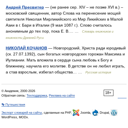
Андрей Пресвитер
— (не ранее сер. XIV – не позже XVI в.) –
московский священник, автор Слова на перенесение мощей
святителя Николая Мирликийского из Мир Ликийских в Малой
Азии в г. Бари в Италии (9 мая 1087 г.). Слово считалось
анонимным до тех пор, пока Е. В.… …
Словарь книжников и
книжности Древней Руси
НИКОЛАЙ КОЧАНОВ
— Новгородский, Христа ради юродивый
(ск. 27.07.1392), сын богатых новгородских горожан Максима и
Иулиании. Мать вложила в сердце сына любовь к Богу и
ближнему, научила его молитве. В детстве он не любил играть,
а став взрослым, избегал общества… …
Русская история
© Академик, 2000-2026
18+
Обратная связь:
Техподдержка
,
Реклама на сайте
👣 Путешествия
Экспорт словарей на сайты
, сделанные на PHP,
Joomla,
Drupal,
WordPress, MODx.