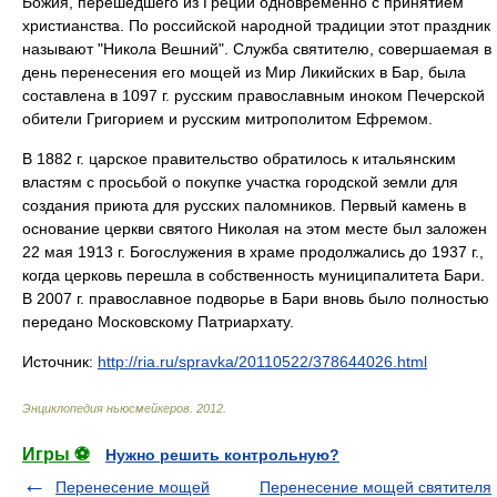
Божия, перешедшего из Греции одновременно с принятием
христианства. По российской народной традиции этот праздник
называют "Никола Вешний". Служба святителю, совершаемая в
день перенесения его мощей из Мир Ликийских в Бар, была
составлена в 1097 г. русским православным иноком Печерской
обители Григорием и русским митрополитом Ефремом.
В 1882 г. царское правительство обратилось к итальянским
властям с просьбой о покупке участка городской земли для
создания приюта для русских паломников. Первый камень в
основание церкви святого Николая на этом месте был заложен
22 мая 1913 г. Богослужения в храме продолжались до 1937 г.,
когда церковь перешла в собственность муниципалитета Бари.
В 2007 г. православное подворье в Бари вновь было полностью
передано Московскому Патриархату.
Источник:
http://ria.ru/spravka/20110522/378644026.html
Энциклопедия ньюсмейкеров
.
2012
.
Игры ⚽
Нужно решить контрольную?
Перенесение мощей
Перенесение мощей святителя